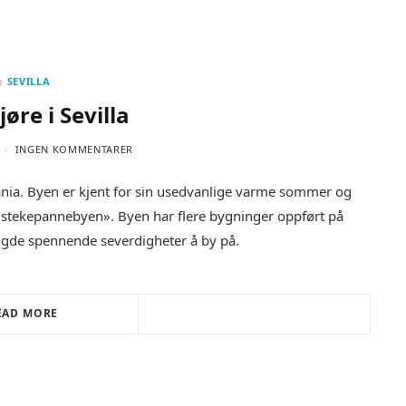
n
SEVILLA
jøre i Sevilla
INGEN KOMMENTARER
pania. Byen er kjent for sin usedvanlige varme sommer og
 «stekepannebyen». Byen har flere bygninger oppført på
gde spennende severdigheter å by på.
EAD MORE