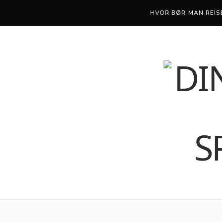
HVOR BØR MAN REISE
F
X
I
a
(
n
c
T
s
e
w
t
b
i
a
o
t
g
o
t
r
k
e
a