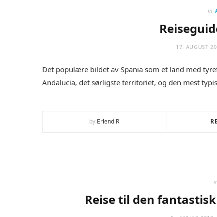
in
Reiseguid
17. AUGUST 20
Det populære bildet av Spania som et land med tyref
Andalucia, det sørligste territoriet, og den mest typ
by
Erlend R
R
i
Reise til den fantastis