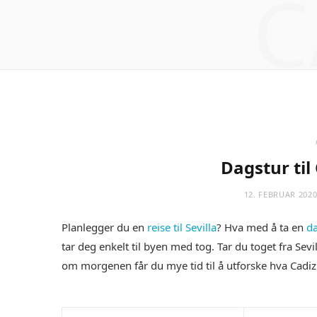
C
r
m
)
Dagstur til 
12. FEBRUAR 202
Planlegger du en
reise til Sevilla
? Hva med å ta en
da
tar deg enkelt til byen med tog. Tar du toget fra Sevi
om morgenen får du mye tid til å utforske hva Cadiz 