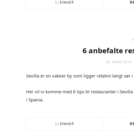
by
Erlend R
R
i
6 anbefalte re
28. MARS 2019
Sevilla er en vakker by som ligger relativt langt sør
Her vil vi komme med 6 tips til restauranter i Sevill
i Spania.
by
Erlend R
R