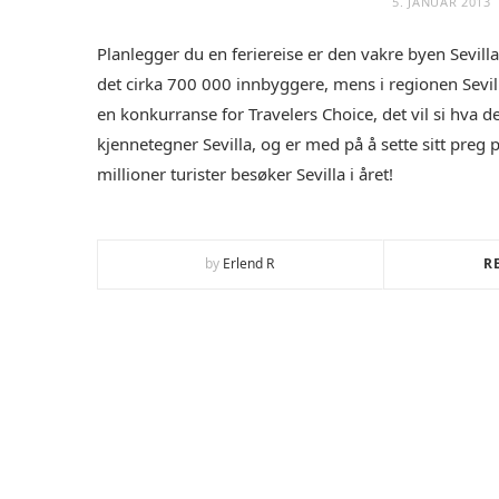
5. JANUAR 2013
Planlegger du en feriereise er den vakre byen Sevilla
det cirka 700 000 innbyggere, mens i regionen Sevill
en konkurranse for Travelers Choice, det vil si hva 
kjennetegner Sevilla, og er med på å sette sitt preg
millioner turister besøker Sevilla i året!
by
Erlend R
R