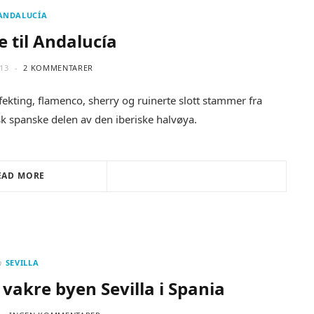
ANDALUCÍA
e til Andalucía
13
2 KOMMENTARER
ekting, flamenco, sherry og ruinerte slott stammer fra
isk spanske delen av den iberiske halvøya.
EAD MORE
n
SEVILLA
k vakre byen Sevilla i Spania