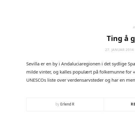
i
Ting å g
27. JANUAR 2014
Sevilla er en by i Andaluciaregionen i det sydlige S
milde vinter, og kalles populært på folkemunne for
UNESCOs liste over verdensarvsteder og har en men
by
Erlend R
R