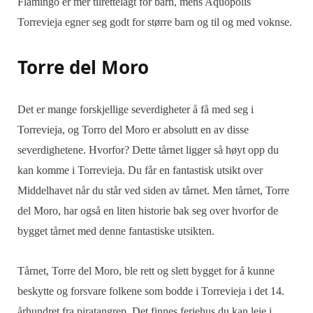
Flamingo er mer tilrettelagt for barn, mens Aquopolis
Torrevieja egner seg godt for større barn og til og med voknse.
Torre del Moro
Det er mange forskjellige severdigheter å få med seg i
Torrevieja, og Torro del Moro er absolutt en av disse
severdighetene. Hvorfor? Dette tårnet ligger så høyt opp du
kan komme i Torrevieja. Du får en fantastisk utsikt over
Middelhavet når du står ved siden av tårnet. Men tårnet, Torre
del Moro, har også en liten historie bak seg over hvorfor de
bygget tårnet med denne fantastiske utsikten.
Tårnet, Torre del Moro, ble rett og slett bygget for å kunne
beskytte og forsvare folkene som bodde i Torrevieja i det 14.
århundret fra piratangrep. Det finnes feriehus du kan leie i