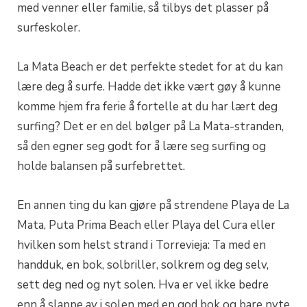
med venner eller familie, så tilbys det plasser på
surfeskoler.
La Mata Beach er det perfekte stedet for at du kan
lære deg å surfe. Hadde det ikke vært gøy å kunne
komme hjem fra ferie å fortelle at du har lært deg
surfing? Det er en del bølger på La Mata-stranden,
så den egner seg godt for å lære seg surfing og
holde balansen på surfebrettet.
En annen ting du kan gjøre på strendene Playa de La
Mata, Puta Prima Beach eller Playa del Cura eller
hvilken som helst strand i Torrevieja: Ta med en
handduk, en bok, solbriller, solkrem og deg selv,
sett deg ned og nyt solen. Hva er vel ikke bedre
enn å slappe av i solen med en god bok og bare nyte