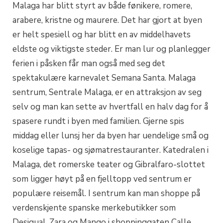
Malaga har blitt styrt av både fønikere, romere,
arabere, kristne og maurere. Det har gjort at byen
er helt spesiell og har blitt en av middelhavets
eldste og viktigste steder. Er man lur og planlegger
ferien i påsken får man også med seg det
spektakulære karnevalet Semana Santa. Malaga
sentrum, Sentrale Malaga, er en attraksjon av seg
selv og man kan sette av hvertfall en halv dag for å
spasere rundt i byen med familien. Gjerne spis
middag eller lunsj her da byen har uendelige små og
koselige tapas- og sjømatrestauranter. Katedralen i
Malaga, det romerske teater og Gibralfaro-slottet
som ligger høyt på en fjelltopp ved sentrum er
populære reisemål. I sentrum kan man shoppe på
verdenskjente spanske merkebutikker som
Desigual, Zara og Mango i shoppinggaten Calle