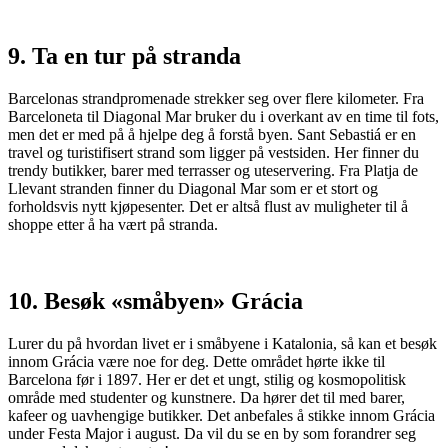
9. Ta en tur på stranda
Barcelonas strandpromenade strekker seg over flere kilometer. Fra
Barceloneta til Diagonal Mar bruker du i overkant av en time til fots,
men det er med på å hjelpe deg å forstå byen. Sant Sebastiá er en
travel og turistifisert strand som ligger på vestsiden. Her finner du
trendy butikker, barer med terrasser og uteservering. Fra Platja de
Llevant stranden finner du Diagonal Mar som er et stort og
forholdsvis nytt kjøpesenter. Det er altså flust av muligheter til å
shoppe etter å ha vært på stranda.
10. Besøk «småbyen» Grácia
Lurer du på hvordan livet er i småbyene i Katalonia, så kan et besøk
innom Grácia være noe for deg. Dette området hørte ikke til
Barcelona før i 1897. Her er det et ungt, stilig og kosmopolitisk
område med studenter og kunstnere. Da hører det til med barer,
kafeer og uavhengige butikker. Det anbefales å stikke innom Grácia
under Festa Major i august. Da vil du se en by som forandrer seg