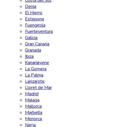
Costa del Sol
Denia
El Hierro
Estepona
Fuengirola
Fuerteventura
Galicia
Gran Canaria
Granada
Ibiza
Kanariøyene
La Gomera
La Palma
Lanzarote
Lloret de Mar
Madrid
Malaga
Mallorca
Marbella
Menorca
Nerja