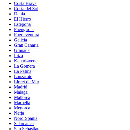
Costa Brava
Costa del Sol
Denia
El Hierro
Estepona
Fuengirola
Fuerteventura
Galicia
Gran Canaria
Granada
Ibiza
Kanariøyene
La Gomera
La Palma
Lanzarote
Lloret de Mar
Madrid
Malaga
Mallorca
Marbella
Menorca
Nerja
Nord-Spania
Salamanca
San Sebastian