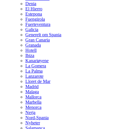
Denia
El Hierro
Estepona
Fuengirola
Fuerteventura
Galicia
Generelt om Spania
Gran Canaria
Granada
Hotell
Ibiza
Kanariøyene
La Gomera
La Palma
Lanzarote
Lloret de Mar
Madrid
Malaga
Mallorca
Marbella
Menorca
Nerja
Nord-Spania
Nyheter
Salamanca