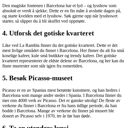
Den magiske fontenen i Barcelona har et lyd – og lysshow som
absolutt er verdt å sjekke. Dette er en fin måte å avslutte dagen på,
og starte kvelden med et lysshow. Søk gjerne opp når lysshowet
starter, så slipper du å bli skuffet ved oppmøte.
4. Utforsk det gotiske kvarteret
Like ved La Rambla finner du det gotiske kvarteret. Dette er det
mest livlige området du finner i Barcelona. Her finner du alt fra små
koselige kafeer, kule små butikker og trendy kafeer. Det gotiske
kvarteret representerer de eldste delene av Barcelona, og her kan du
finne murrester som står igjen fra romertiden.
5. Besøk Picasso-museet
Picasso er en av Spanias mest berømte kunstnere, og han hedres i
Barcelona som mange andre steder i Spania. I Barcelona finner du
mer enn 4000 verk av Picasso. Det er ganske utrolig! De fleste av
verkene du finner i Barcelona er fra hans tidlige periode, da han
bodde i Barcelona. Mange av verkene du finner på museet ble
donert av Picasso selv i 1970, tre år før han døde.
6. Ta en utendørs lunsj