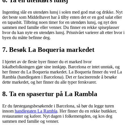
Ingenting slår en utendørs lunsj i solen med god mat og drikke. Nyt
det beste som Middelhavet har å tilby enten det er en god salat eller
en tapasbit. Tilbring noen timer for en utendørs lunsj, og nyt den
sammen med familie eller venner. Du finner en rekke spiseplasser
hvor du kan nyte en utendørs lunsj. Prisnivået varierer alt etter hvor i
byen du måtte befinne deg.
7. Besøk La Boqueria markedet
I hjertet av de fleste byer finner du et marked hvor
lokalbefolkningen gjør sine innkjøp. Barcelona er intet unntak, og
her finner du La Boqueria markedet. La Boqueria finner du ved La
Rambla (handlegaten i Barcelona). Det er fascinerende å besøke
dette markedet, og her finner du alle typer ferskvarer.
8. Ta en spasertur på La Rambla
Er du førstegangsbesøkende i Barcelona, så bør du legge turen
innom
handlegaten La Rambla
. Her finner du en rekke butikker,
restauranter og kafeer. Nyt dagen i folkemengden, og kos deg
sammen med familie og venner.