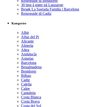
Reiseguide til Benidorm
30 ting å gjøre på Lanzarote
Besøk La Sagrada Familia i Barcelona
Reiseguide til Cadiz
Kategorier
Albir
Alfaz del Pi
Alicante
Almeria
Altea
Andalucía
Asturias
Barcelona
Benalmadena
Benidorm
Bilbao
Cadiz
Calella
Calpe
Cantabria
Costa Blanca
Costa Brava
Costa del Sol