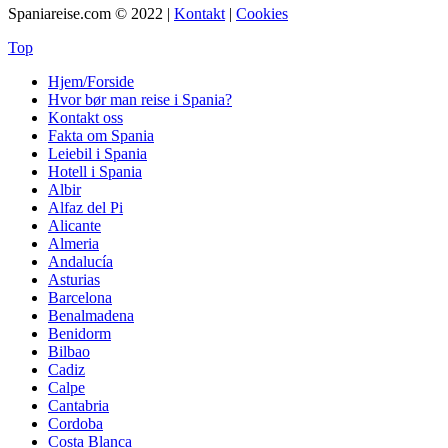
Spaniareise.com © 2022 |
Kontakt
|
Cookies
Top
Hjem/Forside
Hvor bør man reise i Spania?
Kontakt oss
Fakta om Spania
Leiebil i Spania
Hotell i Spania
Albir
Alfaz del Pi
Alicante
Almeria
Andalucía
Asturias
Barcelona
Benalmadena
Benidorm
Bilbao
Cadiz
Calpe
Cantabria
Cordoba
Costa Blanca