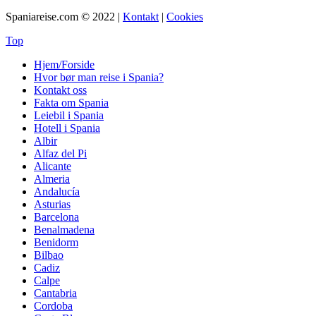
Spaniareise.com © 2022 |
Kontakt
|
Cookies
Top
Hjem/Forside
Hvor bør man reise i Spania?
Kontakt oss
Fakta om Spania
Leiebil i Spania
Hotell i Spania
Albir
Alfaz del Pi
Alicante
Almeria
Andalucía
Asturias
Barcelona
Benalmadena
Benidorm
Bilbao
Cadiz
Calpe
Cantabria
Cordoba