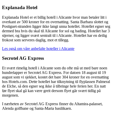
Explanada Hotel
Explanada Hotel er et billig hotell i Alicante hvor man betaler litt i
overkant av 500 kroner for en overnatting. Santa Barbara slottet og
Postiguet-stranden ligger ikke langt unna hotellet. Hotellet egner seg
dermed bra hvis du skal til Alicante for sol og bading. Hotellet har 3
stjerner, og ligger svært sentralt til i Alicante. Hotellet har en deilig
frokost som serveres daglig, mot et tillegg.
Les også om våre anbefalte hoteller i Alicante
Secrotel AG Express
Et svært rimelig hotell i Alicante som du ofte må ut med bare noen
hundrelapper er Secrotel AG Express. For datoen 18 august til 19
august som vi sjekket, kostet det bare 304 kroner for en overnatting
hos Hotels.com. Dette hotellet har tilknytning til flyplassen Palmeral
de Elche, så den egner seg ikke å tilbringe hele ferien her. En natt
før flyet skal gå kan være greit dersom flyet går svært tidlig på
morgenen.
I nærheten av Secrotel AG Express finner du Altamira-palasset,
Alenda golfbane og Santa-Maria basilikaen.