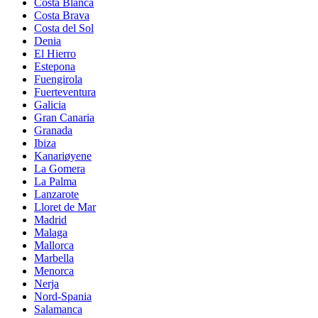
Costa Blanca
Costa Brava
Costa del Sol
Denia
El Hierro
Estepona
Fuengirola
Fuerteventura
Galicia
Gran Canaria
Granada
Ibiza
Kanariøyene
La Gomera
La Palma
Lanzarote
Lloret de Mar
Madrid
Malaga
Mallorca
Marbella
Menorca
Nerja
Nord-Spania
Salamanca