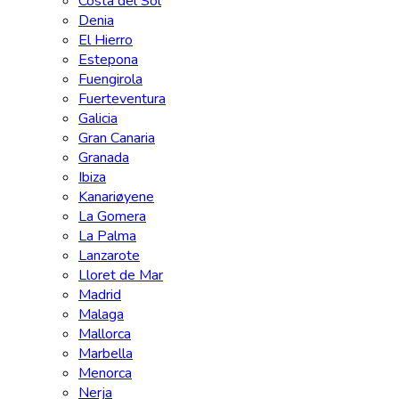
Costa del Sol
Denia
El Hierro
Estepona
Fuengirola
Fuerteventura
Galicia
Gran Canaria
Granada
Ibiza
Kanariøyene
La Gomera
La Palma
Lanzarote
Lloret de Mar
Madrid
Malaga
Mallorca
Marbella
Menorca
Nerja