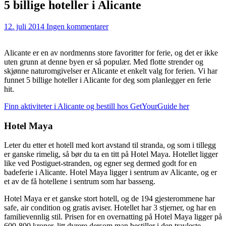
5 billige hoteller i Alicante
12. juli 2014
Ingen kommentarer
Alicante er en av nordmenns store favoritter for ferie, og det er ikke
uten grunn at denne byen er så populær. Med flotte strender og
skjønne naturomgivelser er Alicante et enkelt valg for ferien. Vi har
funnet 5 billige hoteller i Alicante for deg som planlegger en ferie
hit.
Finn aktiviteter i Alicante og bestill hos GetYourGuide her
Hotel Maya
Leter du etter et hotell med kort avstand til stranda, og som i tillegg
er ganske rimelig, så bør du ta en titt på Hotel Maya. Hotellet ligger
like ved Postiguet-stranden, og egner seg dermed godt for en
badeferie i Alicante. Hotel Maya ligger i sentrum av Alicante, og er
et av de få hotellene i sentrum som har basseng.
Hotel Maya er et ganske stort hotell, og de 194 gjesterommene har
safe, air condition og gratis aviser. Hotellet har 3 stjerner, og har en
familievennlig stil. Prisen for en overnatting på Hotel Maya ligger på
600-800 kroner, litt dyrere dersom man bestiller i den travleste