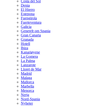
Costa del Sol
Denia
El Hierro
Estepona
Fuengirola
Fuerteventura
Galicia
Generelt om Spania
Gran Canaria
Granada
Hotell
Ibiza
Kanariøyene
La Gomera
La Palma
Lanzarote
Lloret de Mar
Madrid
Malaga
Mallorca
Marbella
Menorca
Nerja
Nord-Spania
Nyheter