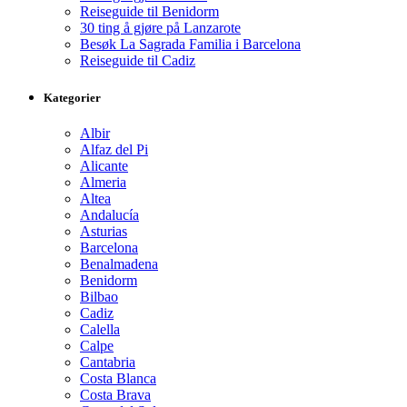
Reiseguide til Benidorm
30 ting å gjøre på Lanzarote
Besøk La Sagrada Familia i Barcelona
Reiseguide til Cadiz
Kategorier
Albir
Alfaz del Pi
Alicante
Almeria
Altea
Andalucía
Asturias
Barcelona
Benalmadena
Benidorm
Bilbao
Cadiz
Calella
Calpe
Cantabria
Costa Blanca
Costa Brava