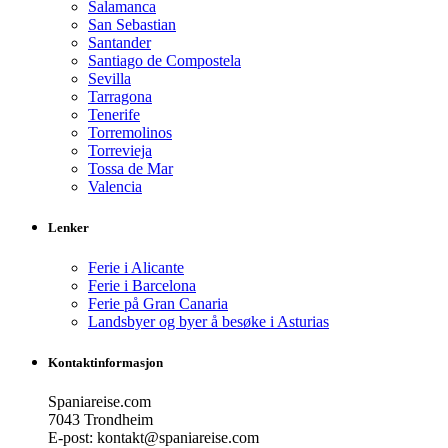
Salamanca
San Sebastian
Santander
Santiago de Compostela
Sevilla
Tarragona
Tenerife
Torremolinos
Torrevieja
Tossa de Mar
Valencia
Lenker
Ferie i Alicante
Ferie i Barcelona
Ferie på Gran Canaria
Landsbyer og byer å besøke i Asturias
Kontaktinformasjon
Spaniareise.com
7043 Trondheim
E-post: kontakt@spaniareise.com