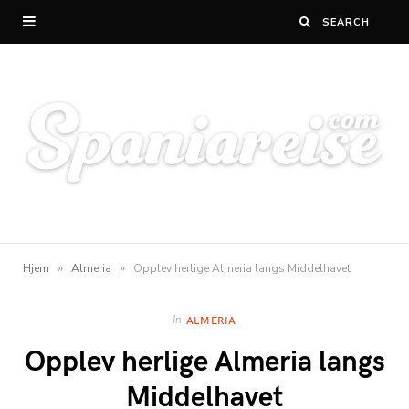
»
»
Hjem
Almeria
Opplev herlige Almeria langs Middelhavet
In
ALMERIA
Opplev herlige Almeria langs
Middelhavet