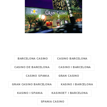
BARCELONA CASINO
CASINO BARCELONA
CASINO DE BARCELONA
CASINO I BARCELONA
CASINO SPANIA
GRAN CASINO
GRAN CASINO BARCELONA
KASINO I BARCELONA
KASINO I SPANIA
KASINOET I BARCELONA
SPANIA CASINO