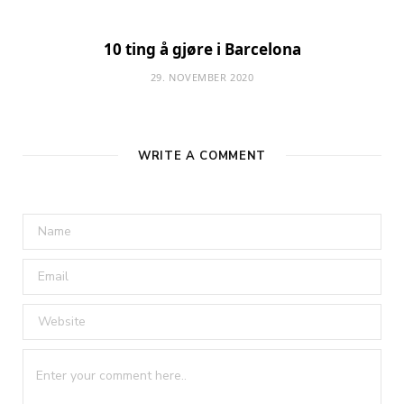
10 ting å gjøre i Barcelona
29. NOVEMBER 2020
WRITE A COMMENT