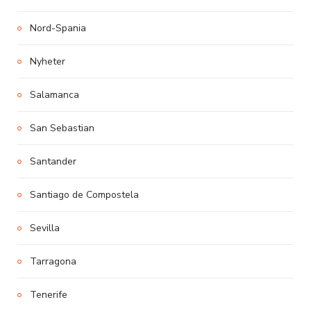
Nord-Spania
Nyheter
Salamanca
San Sebastian
Santander
Santiago de Compostela
Sevilla
Tarragona
Tenerife