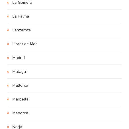
La Gomera
La Palma
Lanzarote
Lloret de Mar
Madrid
Malaga
Mallorca
Marbella
Menorca
Nerja