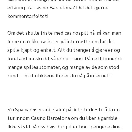
erfaring fra Casino Barcelona? Del det gjerne i
kommentarfeltet!
Om det skulle friste med casinospill nå, så kan man
finne en rekke casinoer på internett som lar deg
spille kjapt og enkelt. Alt du trenger å gjøre er og
foreta et innskudd, så er du i gang. På nett finner du
mange spilleautomater, og mange av de som stod
rundt om i butikkene finner du nå på internett.
Vi i Spaniareiser anbefaler på det sterkeste å ta en
tur innom Casino Barcelona om du liker å gamble.
Ikke skyld på oss hvis du spiller bort pengene dine,