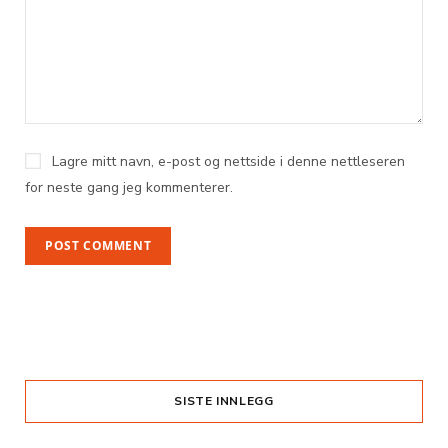
Lagre mitt navn, e-post og nettside i denne nettleseren
for neste gang jeg kommenterer.
SISTE INNLEGG