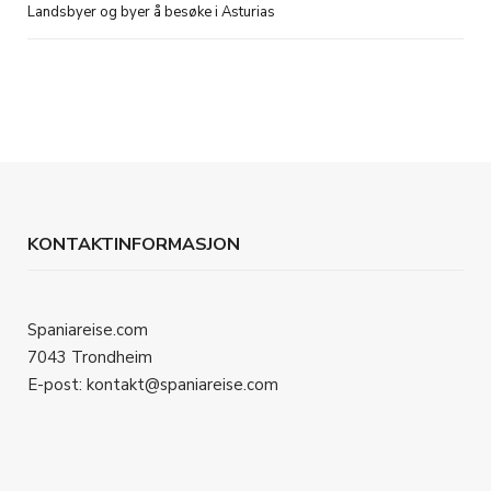
Landsbyer og byer å besøke i Asturias
KONTAKTINFORMASJON
Spaniareise.com
7043 Trondheim
E-post: kontakt@spaniareise.com