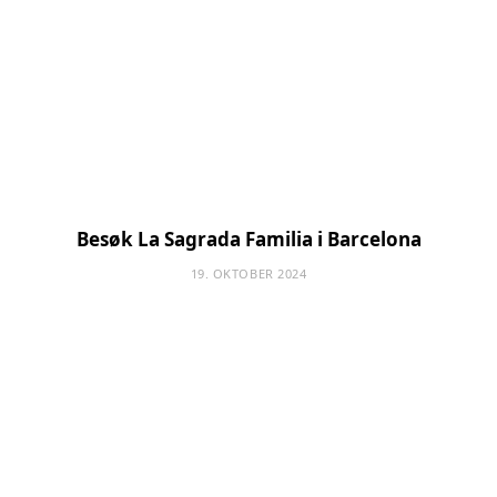
Besøk La Sagrada Familia i Barcelona
19. OKTOBER 2024