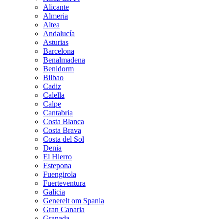
Alicante
Almeria
Altea
Andalucía
Asturias
Barcelona
Benalmadena
Benidorm
Bilbao
Cadiz
Calella
Calpe
Cantabria
Costa Blanca
Costa Brava
Costa del Sol
Denia
El Hierro
Estepona
Fuengirola
Fuerteventura
Galicia
Generelt om Spania
Gran Canaria
Granada