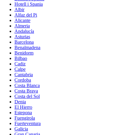
Hotell i Spania
Albir
Alfaz del Pi
Alicante
Almeria
Andalucía
Asturias
Barcelona
Benalmadena
Benidorm
Bilbao
Cadiz
Calpe
Cantabria
Cordoba
Costa Blanca
Costa Brava
Costa del Sol
Denia
El Hierro
Estepona
Fuengirola
Fuerteventura
Galicia
Gran Canaria