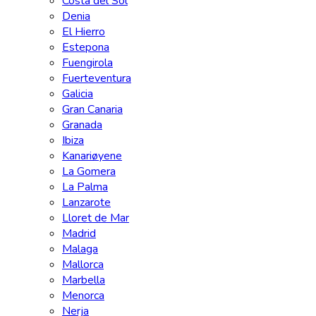
Costa del Sol
Denia
El Hierro
Estepona
Fuengirola
Fuerteventura
Galicia
Gran Canaria
Granada
Ibiza
Kanariøyene
La Gomera
La Palma
Lanzarote
Lloret de Mar
Madrid
Malaga
Mallorca
Marbella
Menorca
Nerja