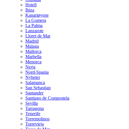
Hotell
Ibiza
Kanariøyene
La Gomera
La Palma
Lanzarote
Lloret de Mar
Madrid
Malaga
Mallorca
Marbella
Menorca
Nerja
Nord-Spania
Nyheter
Salamanca
San Sebastian
Santander
Santiago de Compostela
Sevilla
Tarragona
Tenerife
Torremolinos
Torrevieja