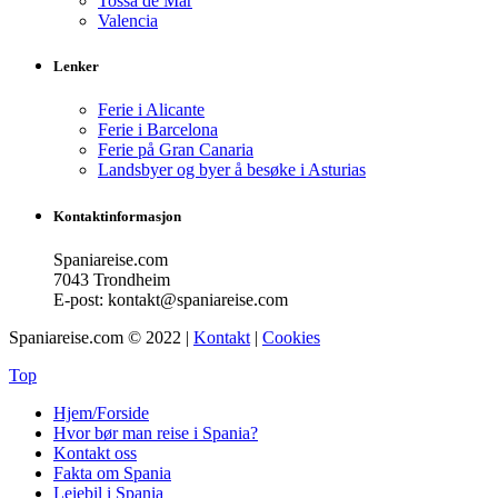
Tossa de Mar
Valencia
Lenker
Ferie i Alicante
Ferie i Barcelona
Ferie på Gran Canaria
Landsbyer og byer å besøke i Asturias
Kontaktinformasjon
Spaniareise.com
7043 Trondheim
E-post: kontakt@spaniareise.com
Spaniareise.com © 2022 |
Kontakt
|
Cookies
Top
Hjem/Forside
Hvor bør man reise i Spania?
Kontakt oss
Fakta om Spania
Leiebil i Spania