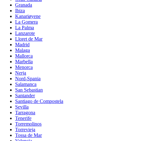
Granada
Ibiza
Kanariøyene
La Gomera
La Palma
Lanzarote
Lloret de Mar
Madrid
Malaga
Mallorca
Marbella
Menorca
Nerja
Nord-Spania
Salamanca
San Sebastian
Santander
Santiago de Compostela
Sevilla
Tarragona
Tenerife
Torremolinos
Torrevieja
Tossa de Mar
Valencia