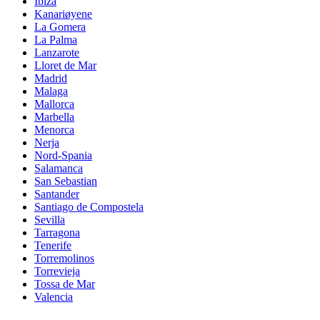
Ibiza
Kanariøyene
La Gomera
La Palma
Lanzarote
Lloret de Mar
Madrid
Malaga
Mallorca
Marbella
Menorca
Nerja
Nord-Spania
Salamanca
San Sebastian
Santander
Santiago de Compostela
Sevilla
Tarragona
Tenerife
Torremolinos
Torrevieja
Tossa de Mar
Valencia