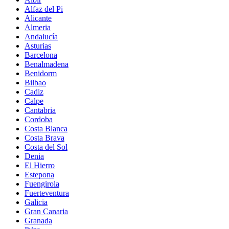
Alfaz del Pi
Alicante
Almeria
Andalucía
Asturias
Barcelona
Benalmadena
Benidorm
Bilbao
Cadiz
Calpe
Cantabria
Cordoba
Costa Blanca
Costa Brava
Costa del Sol
Denia
El Hierro
Estepona
Fuengirola
Fuerteventura
Galicia
Gran Canaria
Granada