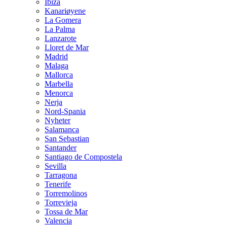
Ibiza
Kanariøyene
La Gomera
La Palma
Lanzarote
Lloret de Mar
Madrid
Malaga
Mallorca
Marbella
Menorca
Nerja
Nord-Spania
Nyheter
Salamanca
San Sebastian
Santander
Santiago de Compostela
Sevilla
Tarragona
Tenerife
Torremolinos
Torrevieja
Tossa de Mar
Valencia