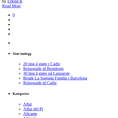
by
Erlend R
Read More
0
Siste innlegg
20 ting å gjøre i Cadiz
Reiseguide til Benidorm
30 ting å gjøre på Lanzarote
Besøk La Sagrada Familia i Barcelona
Reiseguide til Cadiz
Kategorier
Albir
Alfaz del Pi
Alicante