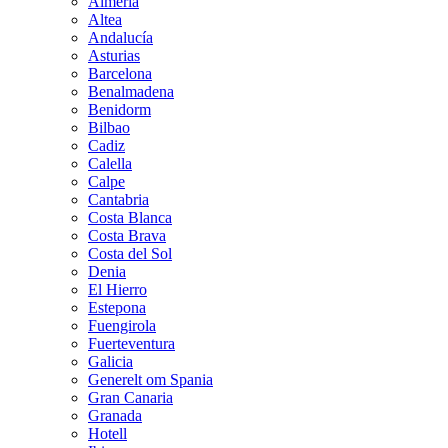
Almeria
Altea
Andalucía
Asturias
Barcelona
Benalmadena
Benidorm
Bilbao
Cadiz
Calella
Calpe
Cantabria
Costa Blanca
Costa Brava
Costa del Sol
Denia
El Hierro
Estepona
Fuengirola
Fuerteventura
Galicia
Generelt om Spania
Gran Canaria
Granada
Hotell