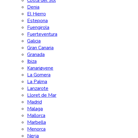
Costa del Sol
Denia
El Hierro
Estepona
Fuengirola
Fuerteventura
Galicia
Gran Canaria
Granada
Ibiza
Kanariøyene
La Gomera
La Palma
Lanzarote
Lloret de Mar
Madrid
Malaga
Mallorca
Marbella
Menorca
Nerja