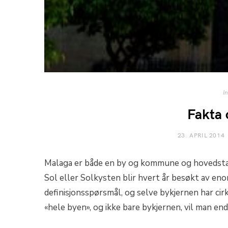
In
Fakta
23. APRIL 2014
Malaga er både en by og kommune og hovedstad
Sol eller Solkysten blir hvert år besøkt av en
definisjonsspørsmål, og selve bykjernen har ci
«hele byen», og ikke bare bykjernen, vil man en