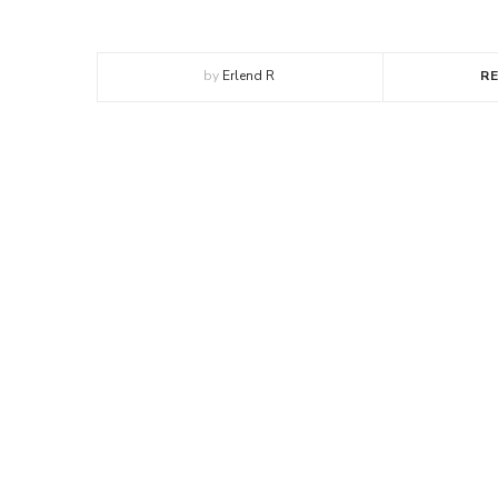
by
Erlend R
R