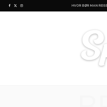
HVOR BØR MAN REISE
F
X
I
a
(
n
c
T
s
e
w
t
b
i
a
o
t
g
o
t
r
k
e
a
r
m