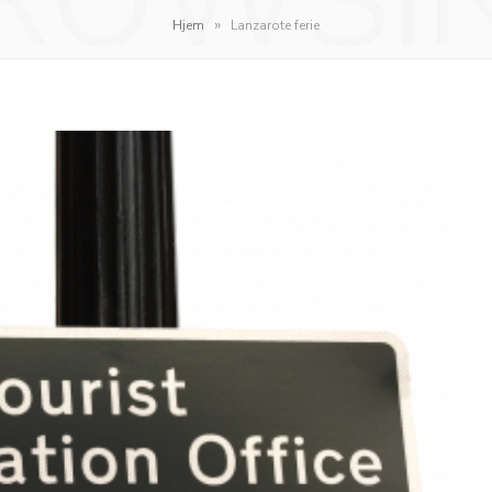
ROWSI
»
Hjem
Lanzarote ferie