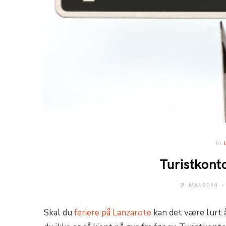
In
Turistkont
2. MAI 2014
Skal du
feriere på Lanzarote
kan det være lurt 