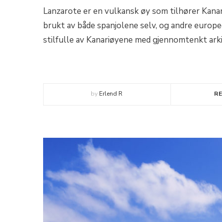
Lanzarote er en vulkansk øy som tilhører Kanar
brukt av både spanjolene selv, og andre europ
stilfulle av Kanariøyene med gjennomtenkt ark
by
Erlend R
R