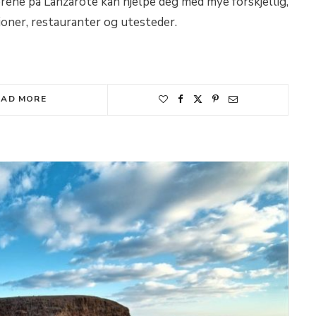
torene på Lanzarote kan hjelpe deg med mye forskjellig,
oner, restauranter og utesteder.
EAD MORE