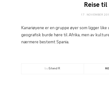
Reise ti
17. NOVEMBER 20
Kanariøyene er en gruppe øyer som ligger like 
geografisk burde høre til Afrika, men av kulture
nærmere bestemt Spania.
by
Erlend R
R