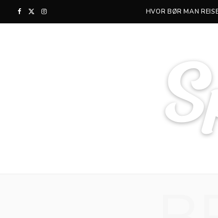
HVOR BØR MAN REISE
F
X
I
a
(
n
c
T
s
e
w
t
b
i
a
o
t
g
o
t
r
k
e
a
r
m