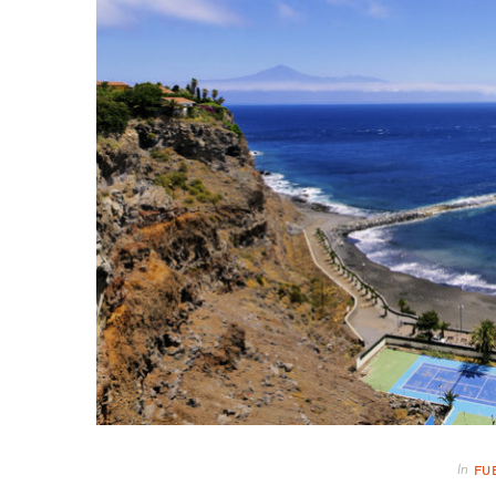
In
FU