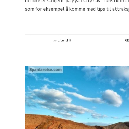
du ikke er så kjent på øya fra før av. Turistkon
som for eksempel å komme med tips til attraksj
by
Erlend R
R