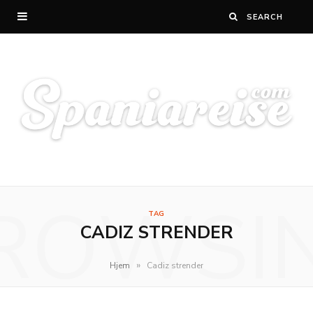
ROWSI
TAG
CADIZ STRENDER
»
Hjem
Cadiz strender